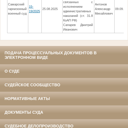
связанных с
Самарский
Антонов
15-
исполнением
гарнизонный
25.08.2025
Александр
09.09.20
19/2025
административных
военный суд
Михайлович
наказаний (ст. 31.8
КоАП РФ)
Сапарев Дмитрий
Иванович
ПОДАЧА ПРОЦЕССУАЛЬНЫХ ДОКУМЕНТОВ В
ЭЛЕКТРОННОМ ВИДЕ
О СУДЕ
СУДЕЙСКОЕ СООБЩЕСТВО
НОРМАТИВНЫЕ АКТЫ
ДОКУМЕНТЫ СУДА
СУДЕБНОЕ ДЕЛОПРОИЗВОДСТВО