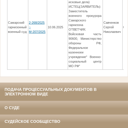
исковые дела)
ИСТЕЦ(ЗАЯВИТЕЛЬ):
Заместитель
военного прокурора
Самарского
Самарский
2-268/2025
Савченков
гарнизона
гарнизонный
~
10.06.2025
Сергей
09.
ОТВЕТЧИК:
военный суд
М-207/2025
Николаевич
Войсковая часть
90600, Министерство
обороны РФ,
Федеральное
казенноеи
учреждение" Военно-
социальный центр
МО РФ"
ПОДАЧА ПРОЦЕССУАЛЬНЫХ ДОКУМЕНТОВ В
ЭЛЕКТРОННОМ ВИДЕ
О СУДЕ
СУДЕЙСКОЕ СООБЩЕСТВО