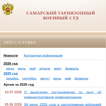
САМАРСКИЙ ГАРНИЗОННЫЙ
ВОЕННЫЙ СУД
ПРЕСС-СЛУЖБА
Новости
Контактная информация
2026 год
июль
июнь
май
апрель
март
февраль
2025 год
декабрь
сентябрь
август
июнь
май
февраль
Архив за 2026 год
10.07.2026
О вынесении постановления по делу об
административном правонарушении
05.06.2026
04 июня 2026 года в расположении войсковой